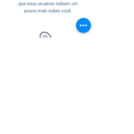
que seus usuários saibam um
pouco mais sobre você.
Educação Física
Sou um parágrafo. Clique aqui para
adicionar o seu próprio texto e
editar. Sou um ótimo espaço para
que seus usuários saibam um
pouco mais sobre você.